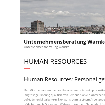
Skip
to
content
Unternehmensberatung Warnk
Unternehmensberatung Warnke
HUMAN RESOURCES
Human Resources: Personal ge
Der Mitarbeiterstamm eines Unternehmens ist sein produktives
langfristige Bindung qualifizierten Personals an ein Unterneh
zufriedenen Mitarbeitern. Nur wer sich mit seinem Arbeitgeber
nötig ist, um die Spreu vom Weizen zu trennen. Neben der Fö