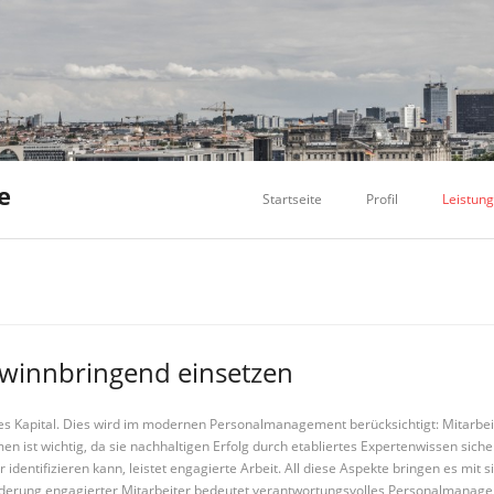
e
Startseite
Profil
Leistun
winnbringend einsetzen
 Kapital. Dies wird im modernen Personalmanagement berücksichtigt: Mitarbeiter
men ist wichtig, da sie nachhaltigen Erfolg durch etabliertes Expertenwissen si
 identifizieren kann, leistet engagierte Arbeit. All diese Aspekte bringen es mi
rderung engagierter Mitarbeiter bedeutet verantwortungsvolles Personalmanagem