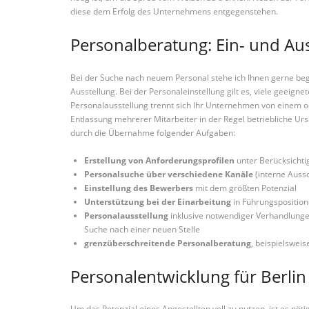
diese dem Erfolg des Unternehmens entgegenstehen.
Personalberatung: Ein- und Au
Bei der Suche nach neuem Personal stehe ich Ihnen gerne begl
Ausstellung. Bei der Personaleinstellung gilt es, viele geei
Personalausstellung trennt sich Ihr Unternehmen von einem od
Entlassung mehrerer Mitarbeiter in der Regel betriebliche Ursa
durch die Übernahme folgender Aufgaben:
Erstellung von Anforderungsprofilen
unter Berücksichti
Personalsuche über verschiedene Kanäle
(interne Aussc
Einstellung des Bewerbers
mit dem größten Potenzial
Unterstützung bei der Einarbeitung
in Führungspositio
Personalausstellung
inklusive notwendiger Verhandlunge
Suche nach einer neuen Stelle
grenzüberschreitende Personalberatung
, beispielswei
Personalentwicklung für Berl
Um das Potenzial eines Angestellten voll zu nutzen, ist es nöt