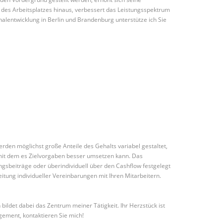
l des Arbeitsplatzes hinaus, verbessert das Leistungsspektrum
nalentwicklung in Berlin und Brandenburg unterstütze ich Sie
den möglichst große Anteile des Gehalts variabel gestaltet,
mit dem es Zielvorgaben besser umsetzen kann. Das
ngsbeiträge oder überindividuell über den Cashflow festgelegt
ung individueller Vereinbarungen mit Ihren Mitarbeitern.
det dabei das Zentrum meiner Tätigkeit. Ihr Herzstück ist
gement, kontaktieren Sie mich!