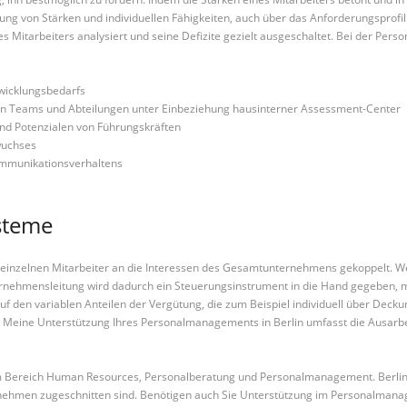
zung von Stärken und individuellen Fähigkeiten, auch über das Anforderungsprofi
Mitarbeiters analysiert und seine Defizite gezielt ausgeschaltet. Bei der Perso
twicklungsbedarfs
 von Teams und Abteilungen unter Einbeziehung hausinterner Assessment-Center
d Potenzialen von Führungskräften
wuchses
Kommunikationsverhaltens
ysteme
einzelnen Mitarbeiter an die Interessen des Gesamtunternehmens gekoppelt. Wer
ternehmensleitung wird dadurch ein Steuerungsinstrument in die Hand gegeben, 
f den variablen Anteilen der Vergütung, die zum Beispiel individuell über Decku
Meine Unterstützung Ihres Personalmanagements in Berlin umfasst die Ausarbeit
 Bereich Human Resources, Personalberatung und Personalmanagement. Berlin bil
ernehmen zugeschnitten sind. Benötigen auch Sie Unterstützung im Personalmana