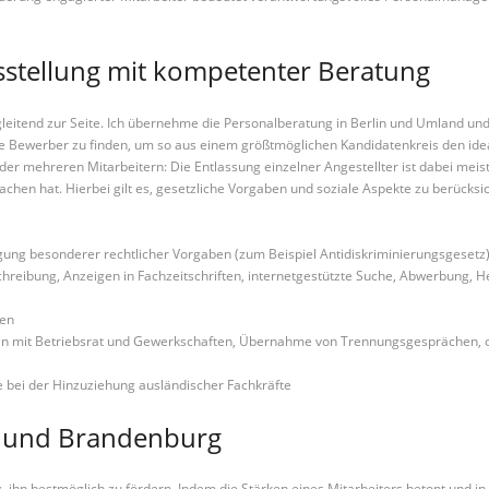
sstellung mit kompetenter Beratung
eitend zur Seite. Ich übernehme die Personalberatung in Berlin und Umland und u
gnete Bewerber zu finden, um so aus einem größtmöglichen Kandidatenkreis den id
er mehreren Mitarbeitern: Die Entlassung einzelner Angestellter ist dabei meist
chen hat. Hierbei gilt es, gesetzliche Vorgaben und soziale Aspekte zu berücksic
gung besonderer rechtlicher Vorgaben (zum Beispiel Antidiskriminierungsgesetz
hreibung, Anzeigen in Fachzeitschriften, internetgestützte Suche, Abwerbung, 
nen
n mit Betriebsrat und Gewerkschaften, Übernahme von Trennungsgesprächen, op
se bei der Hinzuziehung ausländischer Fachkräfte
in und Brandenburg
ig, ihn bestmöglich zu fördern. Indem die Stärken eines Mitarbeiters betont und i