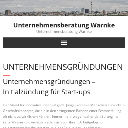
Skip
to
content
Unternehmensberatung Warnke
Unternehmensberatung Warnke
UNTERNEHMENSGRÜNDUNGEN
Unternehmensgründungen –
Initialzündung für Start-ups
Der Markt für innovative Ideen ist groß. Junge, kreative Menschen entwickeln
Geschäftskonzepte, die sie in den stringenten Bahnen einer Festanstellung
oft nicht verwirklichen können. Immer mehr wagen daher den Sprung ins
kalte Wasser und verabschieden sich von ihrem Arbeitgeber, um
selbstständig durchzustarten. In einer Zeit, in der unbefristete