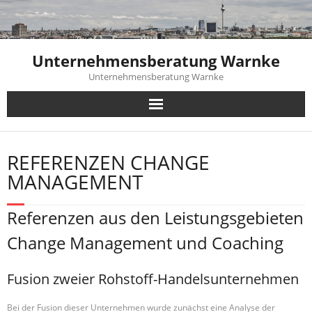
Skip
to
content
Unternehmensberatung Warnke
Unternehmensberatung Warnke
REFERENZEN CHANGE
MANAGEMENT
Referenzen aus den Leistungsgebieten
Change Management und Coaching
Fusion zweier Rohstoff-Handelsunternehmen
Bei der Fusion dieser Unternehmen wurde zunächst eine Analyse der